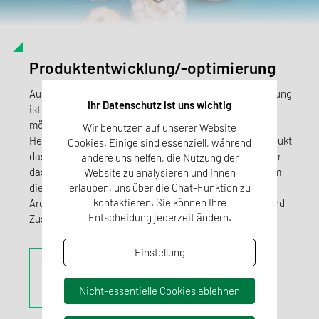
Produktentwicklung/-optimierung
Auch bei der Produktentwicklung und Produktoptimierung
Ihr Datenschutz ist uns wichtig
ist es wichtig, das Aromaspektrum der Rohstoffe und
mögliche Veränderungen im Verlauf des
Wir benutzen auf unserer Website
Herstellungsprozesses zu kontrollieren, um im Endprodukt
Cookies. Einige sind essenziell, während
das gewünschte Ergebnis zu erzielen. Entscheidend für
andere uns helfen, die Nutzung der
das Aroma eines verarbeiteten Produktes sind vor allem
Website zu analysieren und Ihnen
die Ausgangsmaterialien und eventuell eingesetzte
erlauben, uns über die Chat-Funktion zu
kontaktieren. Sie können Ihre
Aromen, die von möglichst gleichbleibender Qualität und
Entscheidung jederzeit ändern.
Zusammensetzung sein sollen.
Einstellung
Mehr erfahren
Nicht-essentielle Cookies ablehnen