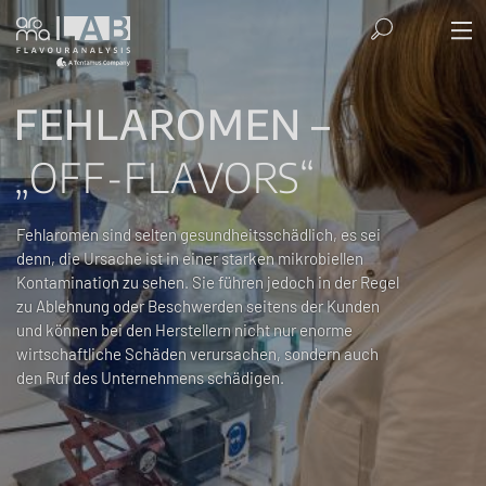
FEHLAROMEN –
„OFF-FLAVORS“
Fehlaromen sind selten gesundheitsschädlich, es sei
denn, die Ursache ist in einer starken mikrobiellen
Kontamination zu sehen. Sie führen jedoch in der Regel
zu Ablehnung oder Beschwerden seitens der Kunden
und können bei den Herstellern nicht nur enorme
wirtschaftliche Schäden verursachen, sondern auch
den Ruf des Unternehmens schädigen.